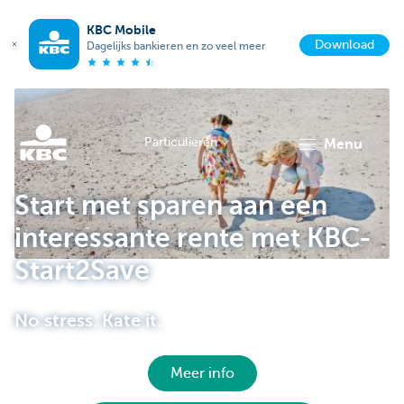
KBC Mobile
Download
Dagelijks bankieren en zo veel meer
Particulieren
menu
KBC
Start met sparen aan een
interessante rente met KBC-
Start2Save
No stress. Kate it.
Particulieren
Meer info