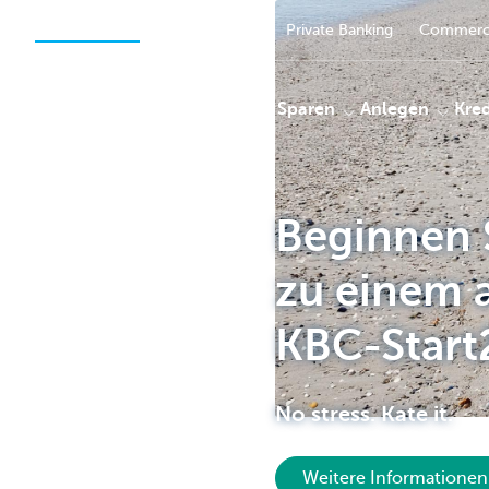
Privatpersonen
Unternehmer
Private Banking
Commerci
Zahlungen
Sparen
Anlegen
Kred
Beginnen 
KBC
zu einem a
KBC-Start
No stress. Kate it.
Weitere Informationen