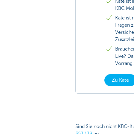
Kate ist 
KBC Mob
Kate ist 
Fragen z
Versich
Zusatzle
Brauchen
Live? Da
Vorrang.
Zu Kate
Sind Sie noch nicht KBC-K
353 138
an.