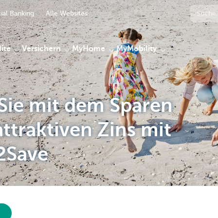
al Banking
Alle Websites
ite
Versichern
MyHome
MyMobility
Sie mit dem Sparen
ttraktiven Zins mit
2Save