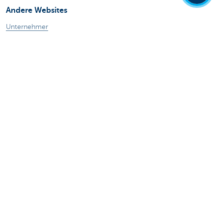
Andere Websites
Unternehmer
Private Banking
Alle Websites
Achtung, Geld leihen kostet auch Geld.
Sitemap
KBC Gruppe
Pressemitteilungen
Tarife
Rechtliche Informationen
Abmelden
Responsible disclosure
Barrierefreiheit