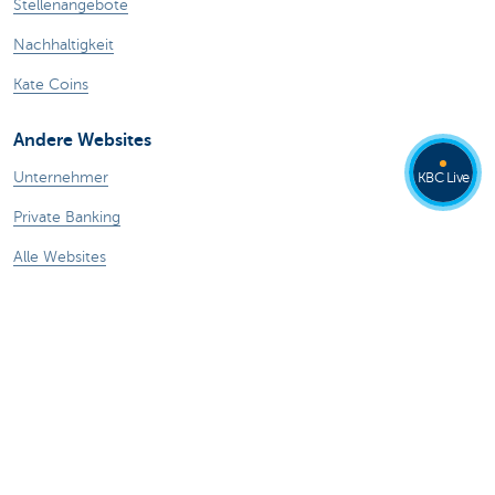
Stellenangebote
Nachhaltigkeit
Kate Coins
Andere Websites
Unternehmer
KBC Live
Private Banking
Alle Websites
Achtung, Geld leihen kostet auch Geld.
Sitemap
KBC Gruppe
Pressemitteilungen
Tarife