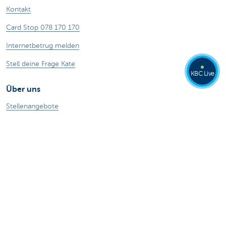
Kontakt
Card Stop 078 170 170
Internetbetrug melden
Stell deine Frage Kate
KBC Live
Über uns
Stellenangebote
Nachhaltigkeit
Kate Coins
Andere Websites
Unternehmer
Private Banking
Alle Websites