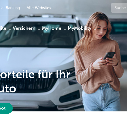
al Banking
Alle Websites
ite
Versichern
MyHome
MyMobility
orteile für Ihr
uto
bot