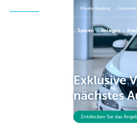
Privatpersonen
Unternehmer
Private Banking
Commerci
Zahlungen
Sparen
Anlegen
Kred
KBC
Exklusive V
nächstes A
Entdecken Sie das Ange