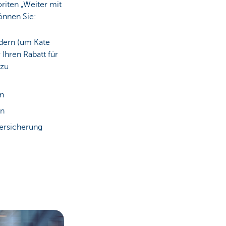
oriten „Weiter mit
önnen Sie:
dern (um Kate
Ihren Rabatt für
 zu
en
en
Versicherung