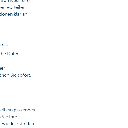
hl an Neu- und
en Vorteilen,
ionen klar an
fers
che Daten
ner
ehen Sie sofort,
nell ein passendes
 Sie Ihre
ht wiederzufinden.