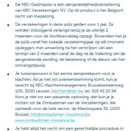
De KBC-Gezinspolis is een aansprakelijkheidsverzekering
van KBC Verzekeringen NV. Op dit product is het Belgisch
recht van toepassing.
De verzekeringen in deze polis gelden voor 1 jaar. Ze
worden stilzwijgend verlengd tenzij je ze uiterlijk 2
maanden voor de hoofdvervaldag opzegt. Bovendien kan je
de polis vanaf het tweede verzekeringsjaar op elk moment
opzeggen, met uitwerking na het verstrijken van een
termijn van 2 maanden vanaf de dag na de indiening van de
aangetekende zending, de betekening of de datum van het
ontvangstbewijs.
Je tussenpersoon is het eerste aanspreekpunt voor je
klachten. Als je niet tot overeenstemming komt, kun je
terecht bij KBC-Klachtenmanagement, Brusselsesteenweg
100, 3000 Leuven,
klachten@kbc.be
, tel. 016 43 25 94.
Kom je niet tot een passende oplossing, dan kun je je
richten tot de Ombudsman van de Verzekeringen, die
optreedt voor de hele sector, de Meeûssquare 35, 1000
Brussel,
info@ombudsman-insurance.be
,
www.ombudsman-insurance.be
.
Je hebt altijd het recht om een gerechtelijke procedure in