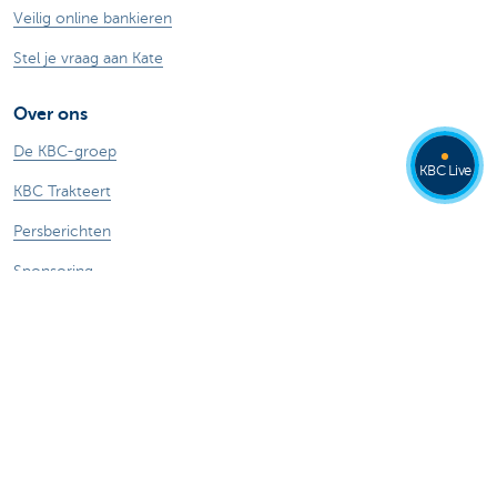
Veilig online bankieren
Stel je vraag aan Kate
Over ons
De KBC-groep
KBC Live
KBC Trakteert
Persberichten
Sponsoring
Jobs
Duurzaamheid
Kate Coins
Andere websites
Ondernemers