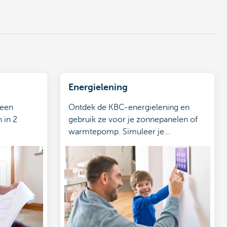
Energielening
 een
Ontdek de KBC-energielening en
n in 2
gebruik ze voor je zonnepanelen of
warmtepomp. Simuleer je
energielening online en vraag ze aan.