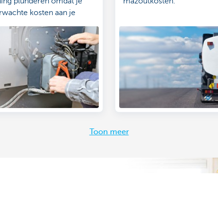
ing plunderen omdat je
mazoutkosten.
rwachte kosten aan je
t? Met een lening verteer
en veel beter.
Toon meer
 uit. Je stelt je vraag