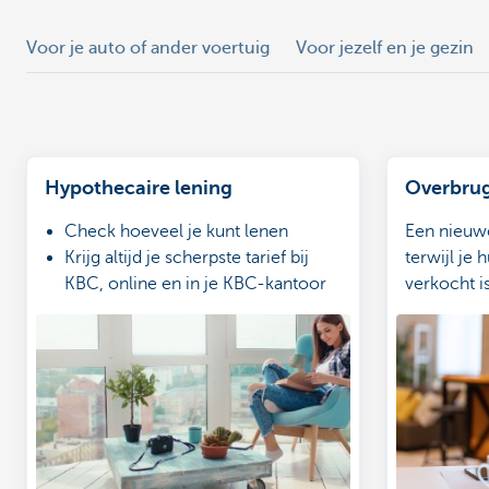
Voor je auto of ander voertuig
Voor jezelf en je gezin
Hypothecaire lening
Overbrug
Check hoeveel je kunt lenen
Een nieuw
Krijg altijd je scherpste tarief bij
terwijl je
KBC, online en in je KBC-kantoor
verkocht i
Overloop je aanvraag met je
kan een op
woonexpert