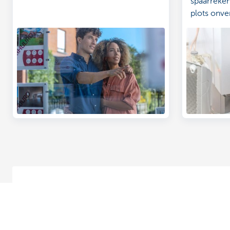
spaarreken
plots onve
woning heb
je die kost
Vragen over je woonkrediet bij KBC?
Voor een antwoord op je vragen hoef je je deur niet meer
eenvoudig online.