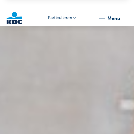
Particulieren
menu
KBC
Particulieren