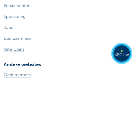
Persberichten
Sponsoring
Jobs
Duurzaamheid
Kate Coins
KBC Live
Andere websites
Ondernemers
Commercial Banking
Private banking
KBC Brussels
KBC Groep
Alle websites