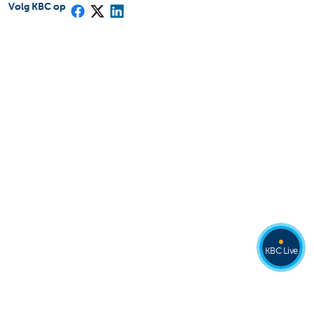
Volg KBC op
KBC Live