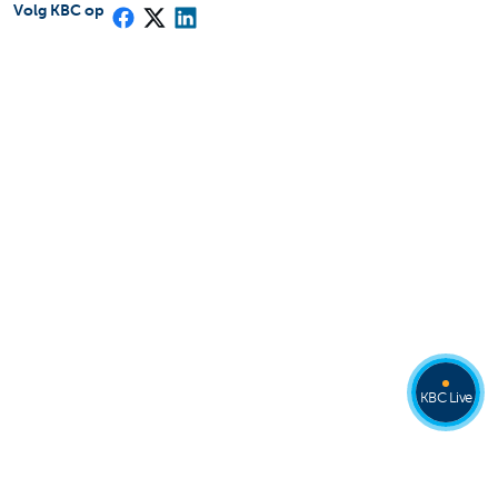
Volg KBC op
KBC Live