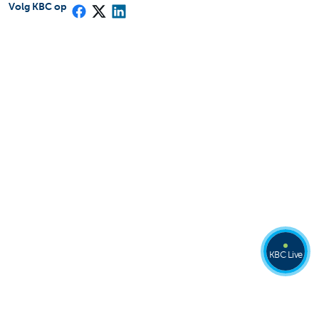
Volg KBC op
KBC Live