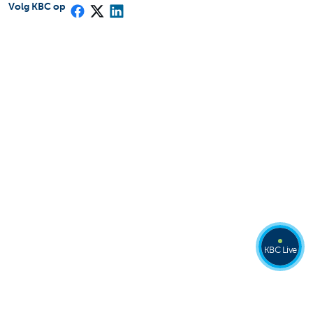
Volg KBC op
KBC Live