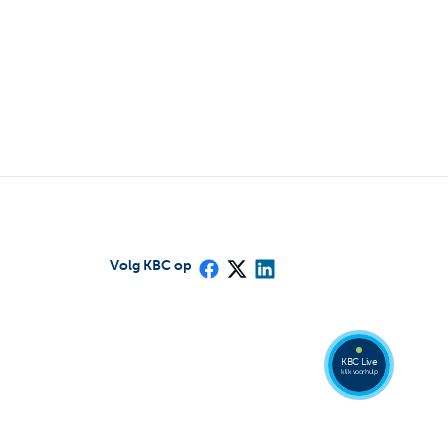
Volg KBC op
Bel
een
KBC
Live
expert
078
KBC Live
152
klik voor hulp
153