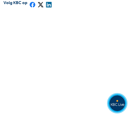
Volg KBC op
KBC Live