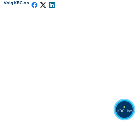
Volg KBC op
KBC Live