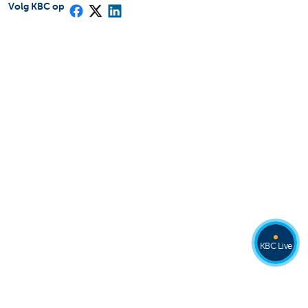
Volg KBC op
KBC Live