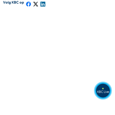
Volg KBC op
KBC Live