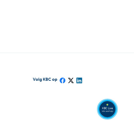
Volg KBC op
Bel
een
KBC
Live
expert
078
KBC Live
152
klik voor hulp
153