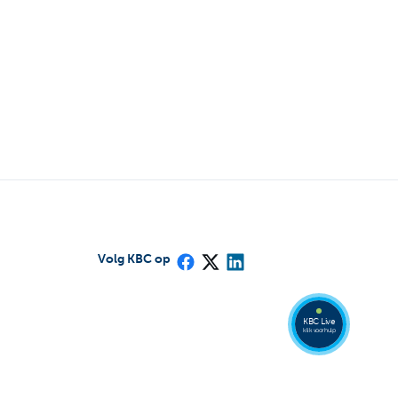
Volg KBC op
Bel
een
KBC
Live
expert
078
KBC Live
152
klik voor hulp
153