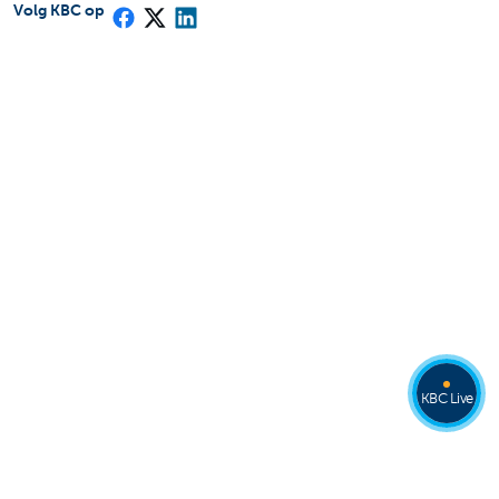
Volg KBC op
KBC Live