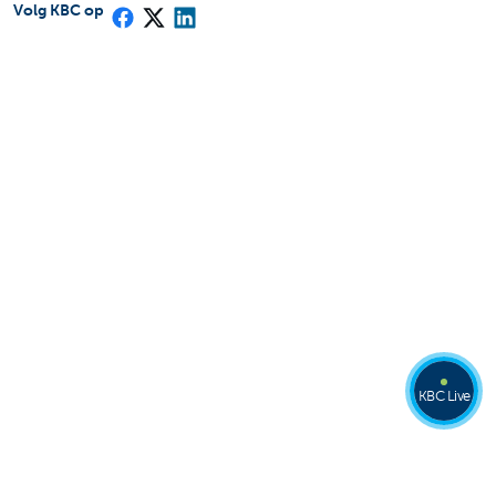
Volg KBC op
KBC Live