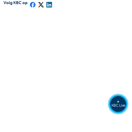
Volg KBC op
KBC Live