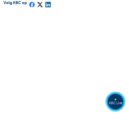
Volg KBC op
KBC Live