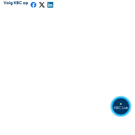
Volg KBC op
KBC Live