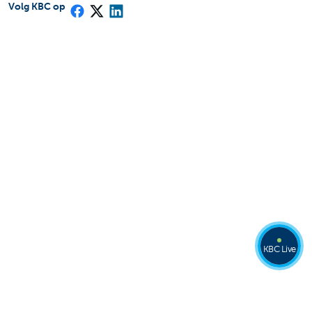
Volg KBC op
KBC Live