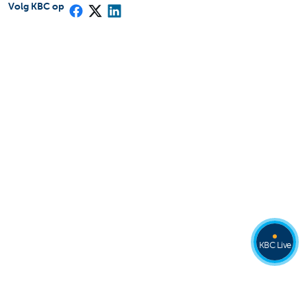
Volg KBC op
KBC Live