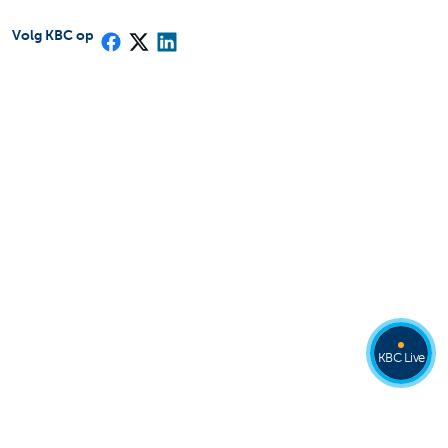
Volg KBC op
KBC Live