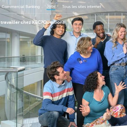
Jobs
Commercial Banking
Tous les sites internet
travailler chez KBC?
Questions