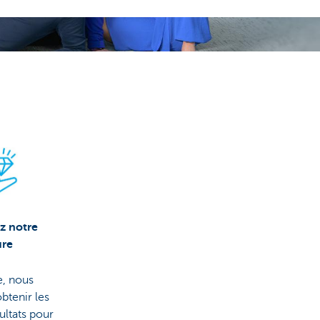
?
z notre
ure
, nous
btenir les
ultats pour