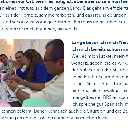
ationen vor Ort, wenn es nötig ist, aber ebenso sehr von hie
n eines Instituts, aus dem ganzen Land? Das geht am effizient
r aus der Ferne zusammenarbeiten, und das ist uns gelungen.
 sind schon weit vorangekommen. Ich muss nicht unbedingt i
er wenn sie mich brauchen, bin ich da.
Lange bevor ich mich frei
ich mich bereits schon m
Weil es mich juckte, mein 
weiterzugeben, die es wirk
der Anfangszeit der Mikrov
keine Erfahrung im Versich
keinen Match. Aber dann h
nicht mal als Freiwillige 
mangelt es der BRS an span
Ich spreche gut Spanisch,
 kennen gelernt. Daher kenne ich auch die Situation und die B
n Anfang an gefragt, ob ich damit etwas machen kann.