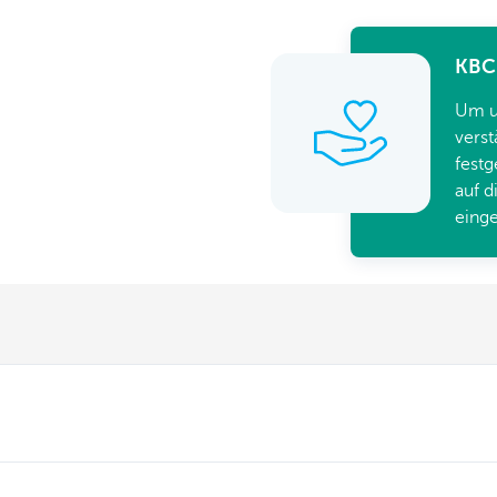
KBC 
Um un
verst
festg
auf d
eing