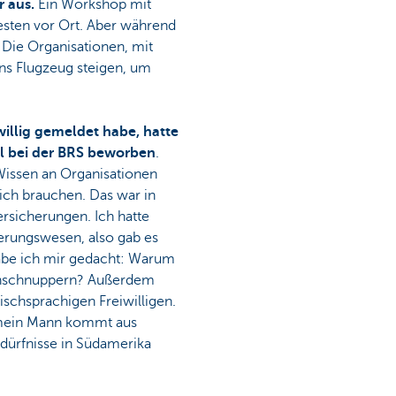
r aus.
Ein Workshop mit
esten vor Ort. Aber während
 Die Organisationen, mit
ns Flugzeug steigen, um
willig gemeldet habe, hatte
al bei der BRS beworben
.
Wissen an Organisationen
lich brauchen. Das war in
ersicherungen. Ich hatte
erungswesen, also gab es
abe ich mir gedacht: Warum
reinschnuppern? Außerdem
ischsprachigen Freiwilligen.
 mein Mann kommt aus
edürfnisse in Südamerika