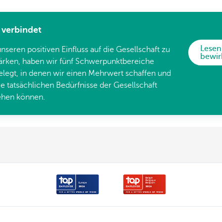
verbindet
Lesen
seren positiven Einfluss auf die Gesellschaft zu
bewir
ärken, haben wir fünf Schwerpunktbereiche
elegt, in denen wir einen Mehrwert schaffen und
ie tatsächlichen Bedürfnisse der Gesellschaft
ehen können.