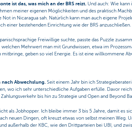
nte ist das, was mich an der BRS reizt.
Und auch: Wie kann 
hmen meiner eigenen Möglichkeiten und des praktisch Machbar
e Not in Nicaragua sah. Natürlich kann man auch eigene Projekt
 sich einer bestehenden Einrichtung wie der BRS anzuschließen.
 spanischsprachige Freiwillige suchte, passte das Puzzle zusamm
, welchen Mehrwert man mit Grundwissen, etwa im Prozessma
h mitbringe, geben so viel Energie. Es ist eine willkommene Ab
h nach Abwechslung.
Seit einem Jahr bin ich Strategieberate
n, wo ich sehr unterschiedliche Aufgaben erfülle. Davor reic
Zahlungsverkehr bis hin zu Strategie und Open and Beyond Ba
cht als Jobhopper. Ich bleibe immer 3 bis 5 Jahre, damit es si
ach neuen Dingen, oft kreuzt etwas von selbst meinen Weg. U
und außerhalb der KBC, wie den Drittparteien bei UBI, und z