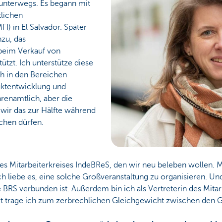
 unterwegs. Es begann mit
lichen
FI) in El Salvador. Später
nzu, das
 beim Verkauf von
tzt. Ich unterstütze diese
h in den Bereichen
ktentwicklung und
renamtlich, aber die
 wir das zur Hälfte während
chen dürfen.
es Mitarbeiterkreises IndeBReS, den wir neu beleben wollen. Mi
h liebe es, eine solche Großveranstaltung zu organisieren. Und
RS verbunden ist. Außerdem bin ich als Vertreterin des Mitar
t trage ich zum zerbrechlichen Gleichgewicht zwischen den Ge