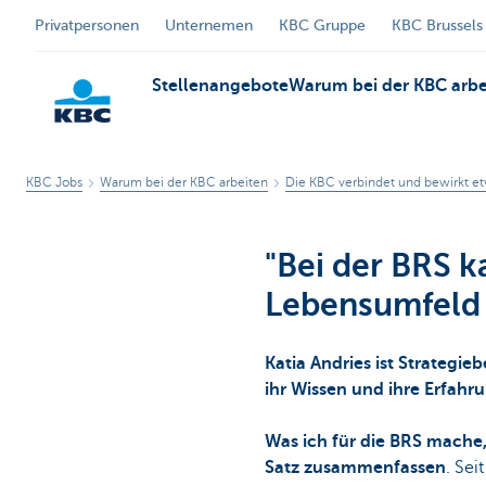
Privatpersonen
Unternemen
KBC Gruppe
KBC Brussels
Stellenangebote
Warum bei der KBC arbe
KBC Jobs
Warum bei der KBC arbeiten
Die KBC verbindet und bewirkt e
KBC
"Bei der BRS 
Lebensumfeld 
Katia Andries ist Strategie
ihr Wissen und ihre Erfahr
Was ich für die BRS mache, 
Satz zusammenfassen
. Sei