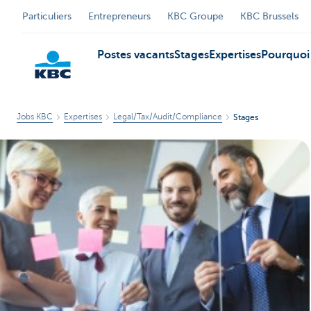
Particuliers
Entrepreneurs
KBC Groupe
KBC Brussels
Postes vacants
Stages
Expertises
Pourquoi 
Jobs KBC
Expertises
Legal/Tax/Audit/Compliance
Stages
Particulieren