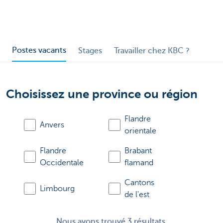
Postes vacants
Stages
Travailler chez KBC ?
Choisissez une province ou région
Flandre
Anvers
orientale
Flandre
Brabant
Occidentale
flamand
Cantons
Limbourg
de l'est
Nous avons trouvé 3 résultats.