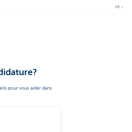
FR
didature?
eils pour vous aider dans