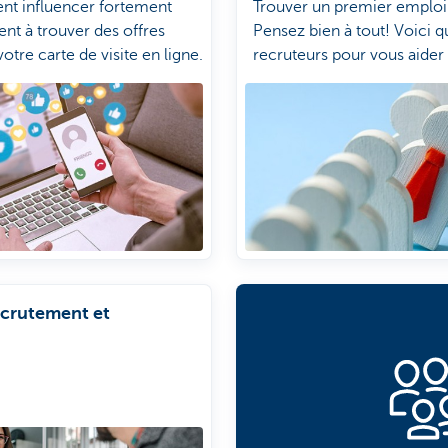
nt influencer fortement
Trouver un premier emploi o
dent à trouver des offres
Pensez bien à tout! Voici 
otre carte de visite en ligne.
recruteurs pour vous aide
x les réseaux sociaux dans
d'emploi.
 Voici quelques conseils.
ecrutement et