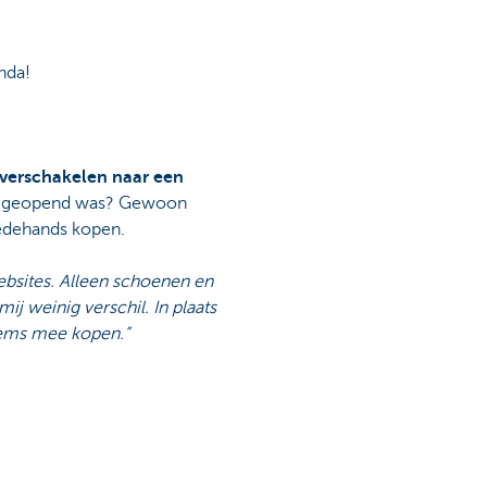
nda!
verschakelen naar een
t al geopend was? Gewoon
eedehands kopen.
websites. Alleen schoenen en
ij weinig verschil. In plaats
items mee kopen.”