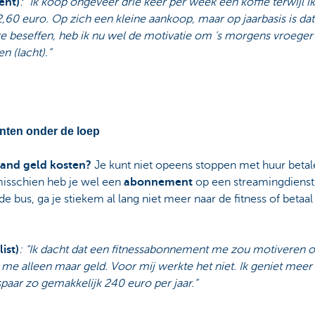
ent)
: “Ik koop ongeveer drie keer per week een koffie terwijl 
2,60 euro. Op zich een kleine aankoop, maar op jaarbasis is d
 te beseffen, heb ik nu wel de motivatie om ’s morgens vroeger
en (lacht).”
nten onder de loep
maand geld kosten?
Je kunt niet opeens stoppen met huur betale
 misschien heb je wel een
abonnement
op een streamingdienst d
de bus, ga je stiekem al lang niet meer naar de fitness of betaal 
ist)
: “Ik dacht dat een fitnessabonnement me zou motiveren 
t me alleen maar geld. Voor mij werkte het niet. Ik geniet meer
paar zo gemakkelijk 240 euro per jaar.”