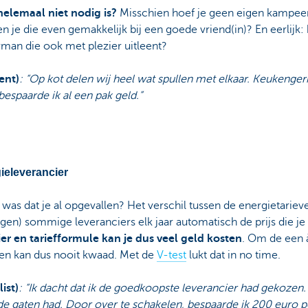
 helemaal niet nodig is?
Misschien hoef je geen eigen kampeer
n je die even gemakkelijk bij een goede vriend(in)? En eerlijk: 
urman die ook met plezier uitleent?
ent)
: “Op kot delen wij heel wat spullen met elkaar. Keukengerie
bespaarde ik al een pak geld.”
ieleverancier
r, was dat je al opgevallen? Het verschil tussen de energietariev
en) sommige leveranciers elk jaar automatisch de prijs die je 
er en tariefformule kan je dus veel geld kosten
. Om de een à
ken kan dus nooit kwaad. Met de
V-test
lukt dat in no time.
ist)
: “Ik dacht dat ik de goedkoopste leverancier had gekozen. 
de gaten had. Door over te schakelen, bespaarde ik 200 euro pe