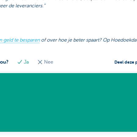
weer de leveranciers.”
 geld te besparen
of over hoe je beter spaart? Op Hoedoekda
jou?
Ja
Nee
Deel deze 