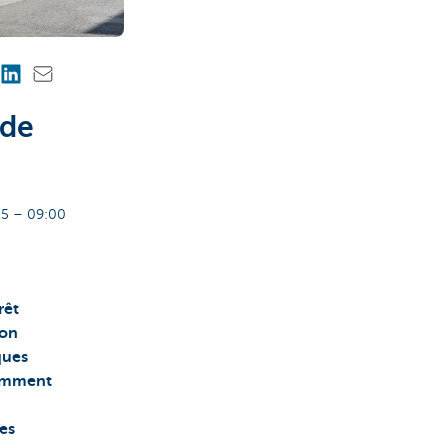
 de
5 – 09:00
rêt
ion
ques
tamment
es