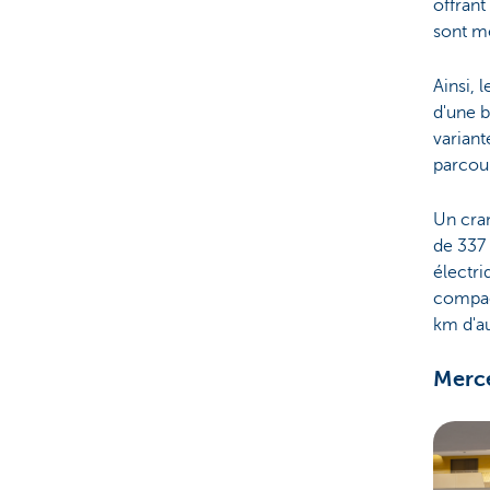
offrant
sont m
Ainsi, 
d'une b
variant
parcour
Un cran
de 337
électr
compact
km d'a
Merce