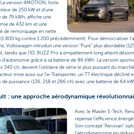
 La version 4MOTION, forte
oteur de 250 kW et d’une
e de 79 kWh, affiche une
mie de 432 km et une
té de remorquage en nette
 (1 800 kg contre 1 200 précédemment). Pour démocratiser l’
re, Volkswagen introduit une version "Pure" plus abordable (12
, tandis que l’ID. BUZZ Pro à empattement long atteint désor
d’autonomie grâce à sa batterie de 86 kWh. La version sporti
s 340 ch, devient l’utilitaire de série le plus puissant du marché
cteur mise aussi sur l’e-Transporter, un T7 électrique décliné e
 de puissance (136, 218 et 286 ch) avec une batterie de 64 kW
lt : une approche aérodynamique révolutionnai
Avec le Master E-Tech, Ren
repense l’efficience énergé
Son concept "Aerovan" opt
l’aérodynamisme en réduisa