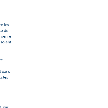
re les
té de
e genre
 soient
re
nt dans
cules
, par