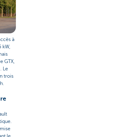
accès à
5 kW,
mais
ve GTX,
. Le
n trois
h.
re
ault
tique.
imise
nt le