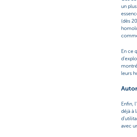
un plu
essence
(dès 20
homolo
comme 
En ce q
d’explo
montré 
leurs h
Auton
Enfin, 
déjà à 
d’utili
avec u