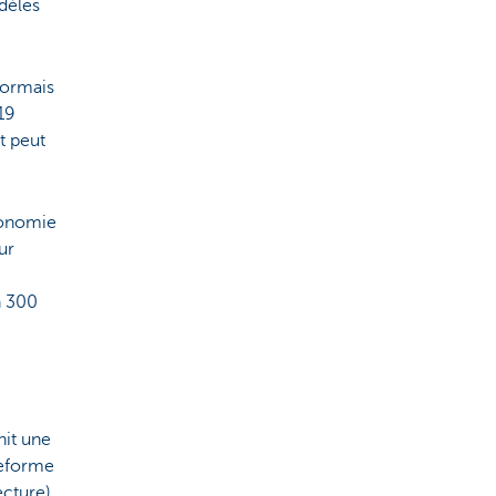
dèles
ésormais
19
t peut
tonomie
ur
n 300
it une
teforme
ecture),