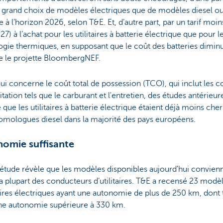
s grand choix de modèles électriques que de modèles diesel o
 à l’horizon 2026, selon T&E. Et, d’autre part, par un tarif moin
27) à l’achat pour les utilitaires à batterie électrique que pour l
gie thermiques, en supposant que le coût des batteries dimin
le projette BloombergNEF.
ui concerne le coût total de possession (TCO), qui inclut les c
itation tels que le carburant et l'entretien, des études antérieur
que les utilitaires à batterie électrique étaient déjà moins che
omologues diesel dans la majorité des pays européens.
omie suffisante
l'étude révèle que les modèles disponibles aujourd'hui convien
la plupart des conducteurs d’utilitaires. T&E a recensé 23 modè
taires électriques ayant une autonomie de plus de 250 km, dont 
ne autonomie supérieure à 330 km.