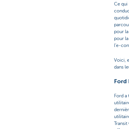
Ce qui 
conduct
quotidi
parcou
pour la
pour la
l’e-con
Voici, 
dans le
Ford 
Ford a
utilita
derniè
utilita
Transi