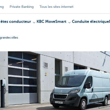
ing
Private Banking
Tous les sites internet
 êtes conducteur
KBC MoveSmart
Conduite électrique
grandes villes