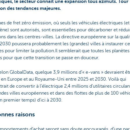
giques, le secteur connaît une expansion tous azimuts. Tour
zon des tendances majeures.
es de fret zéro émission, où seuls les véhicules électriques (et
ne) sont autorisés, sont essentielles pour décarboner et rédui
ns dans les centres-villes. La directive européenne sur la quali
e 2030 poussera probablement les (grandes) villes à instaurer c
s pour limiter la pollution.Il semblerait que toutes les planètes
s pour que cette transition se passe en douceur.
selon GlobalData, quelque 3,9 millions d’« e-vans » devraient êt
 en Europe et au Royaume-Uni entre 2025 et 2030. Voilà qui
rait de convertir à l’électrique 2,4 millions d’utilitaires circula
ndes villes européennes et dans des flottes de plus de 100 véhi
n premier temps) d’ici à 2030.
nnes raisons
mportements d’achat seront sans doute encouragés, d’une part