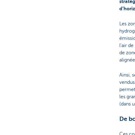
straté
d’hori
Les zon
hydrogè
émissio
l'air d
de zone
alignée
Ainsi, 
vendus
permett
les gra
(dans u
De bo
Ces co