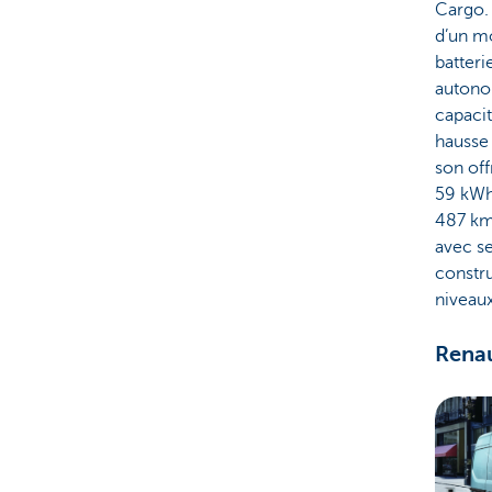
Cargo.
d’un m
batteri
autono
capaci
hausse
son off
59 kWh)
487 km 
avec se
constru
niveaux
Renau