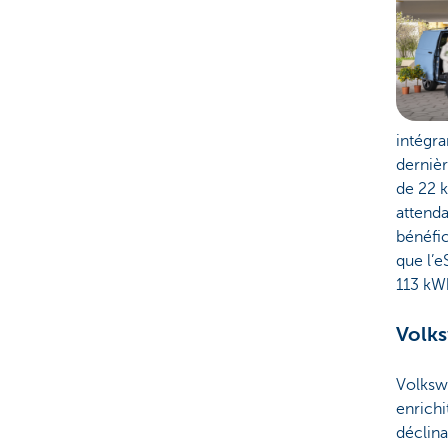
intégr
dernièr
de 22 k
attenda
bénéfi
que l’e
113 kW
Volks
Volksw
enrichi
déclin