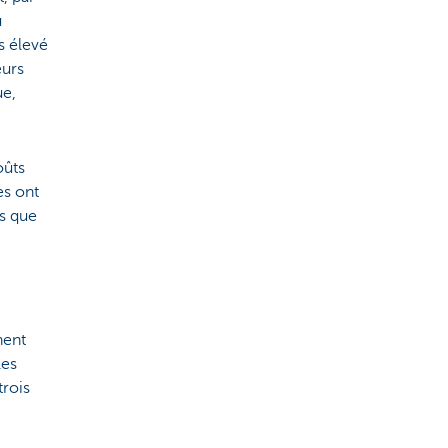
u
s élevé
eurs
ue,
oûts
es ont
rs que
nent
les
trois