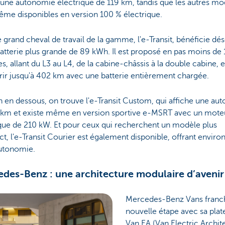
 une autonomie électrique de 119 km, tandis que les autres mo
ême disponibles en version 100 % électrique.
le grand cheval de travail de la gamme, l'e-Transit, bénéficie d
atterie plus grande de 89 kWh. Il est proposé en pas moins de 
es, allant du L3 au L4, de la cabine-châssis à la double cabine, e
ir jusqu'à 402 km avec une batterie entièrement chargée.
 en dessous, on trouve l'e-Transit Custom, qui affiche une au
 km et existe même en version sportive e-MSRT avec un mote
ique de 210 kW. Et pour ceux qui recherchent un modèle plus
, l'e-Transit Courier est également disponible, offrant enviro
utonomie.
des-Benz : une architecture modulaire d’avenir
Mercedes-Benz Vans franch
nouvelle étape avec sa pla
Van.EA (Van Electric Archit