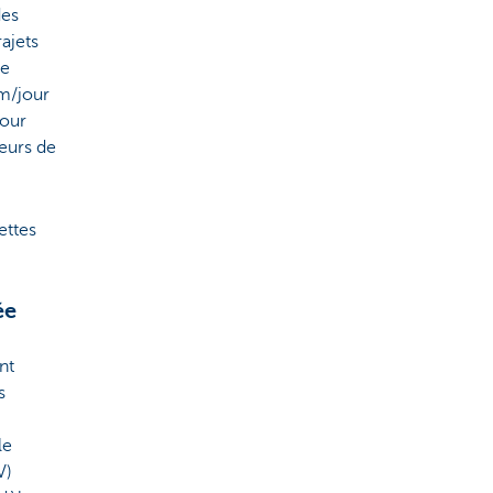
des
ajets
se
m/jour
jour
seurs de
ettes
ée
nt
s
le
V)