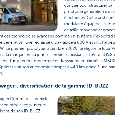
conçue pour structurer sa
prochaine génération d’utili
électriques. Cette architec
modulaire équipera les fou
de taille moyenne et grand
ant des technologies avancées comme un système d’exploitati
e génération, une recharge ultra-rapide à 800 V et un charge
W. Le premier prototype, attendu en 2026, préfigure le futur Vi
nt, la marque met à jour ses modèles existants : l’eVito et l’eSp
cient d’un intérieur modernisé et du système multimédia MBUX,
Sprinter voit son autonomie grimper à 440 km grâce à une bat
h.
wagen : diversification de la gamme ID. BUZZ
agen Commercial Vehicles
t son offre avec plusieurs
aisons de son ID. BUZZ