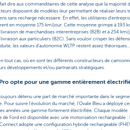
fait dire aux commanditaires de cette analyse que la majorité 
eurs disposent de modèles leur permettant de réaliser leurs tr
ens sans recharge nécessaire. En effet, les utilitaires d'entrepri
rent en moyenne 175 km/jour. Cette moyenne grimpe à 193 k
 livraison de marchandises interentreprises (B2B) et à 254 km/
 livraison aux particuliers (B2C). Sans vouloir crisper les défen
duite, les valeurs d’autonomie WLTP restent assez théoriques…
en tout cas, où en sont les différents constructeurs de camionn
urs développements et/ou partnariats stratégiques.
Pro opte pour une gamme entièrement électrifi
 toujours détenu une part de marché importante dans le segme
ire. Pour suivre l'évolution du marché, l'Ovale Bleu a déployé ce
res années une gamme fortement électrifiée. Chaque modèle
ire de Ford est disponible avec une motorisation rechargeable : 
t Connect adopte une configuration hybride rechargeable (PHE