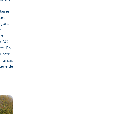
taires
ture
rgons
e,
on
ur AC
to. En
rinter
 tandis
terie de