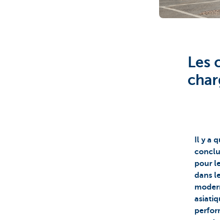
Corporate
Les 
char
Il y a
conclua
pour l
dans le
modern
asiati
perfor