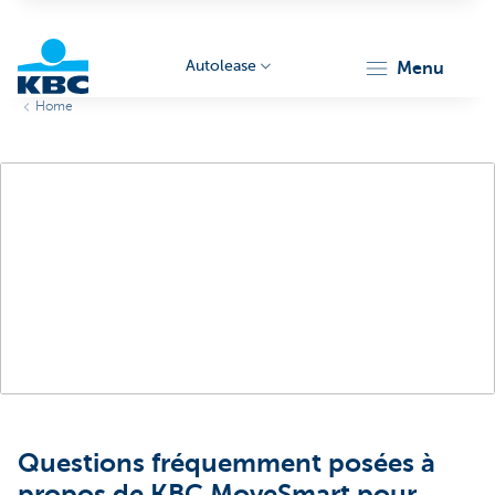
Autolease
menu
Home
KBC
Corporate
Questions fréquemment posées à
propos de KBC MoveSmart pour