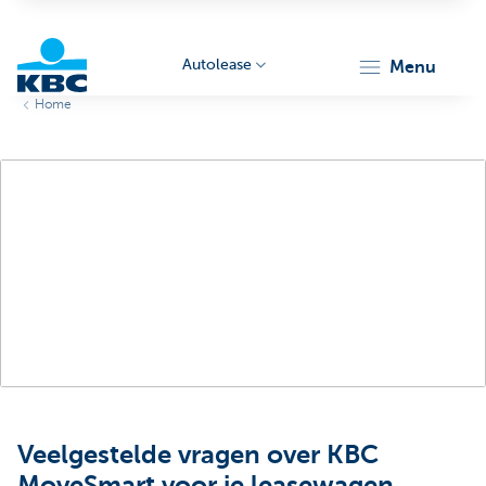
Autolease
menu
Home
KBC
Corporate
Veelgestelde vragen over KBC
MoveSmart voor je leasewagen