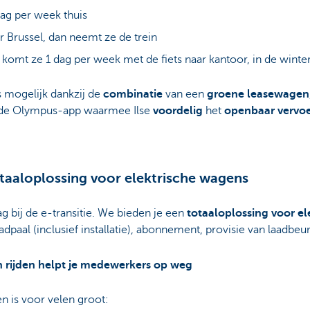
dag per week thuis
 Brussel, dan neemt ze de trein
komt ze 1 dag per week met de fiets naar kantoor, in de winter
s mogelijk dankzij de
combinatie
van een
groene leasewagen
de Olympus-app waarmee Ilse
voordelig
het
openbaar vervo
taaloplossing voor elektrische wagens
g bij de e-transitie. We bieden je een
totaaloplossing voor e
adpaal (inclusief installatie), abonnement, provisie van laadbeu
h rijden helpt je medewerkers op weg
en is voor velen groot: