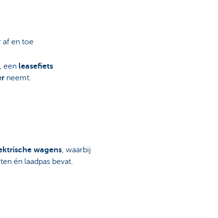
 af en toe
, een
leasefiets
er
neemt.
lektrische wagens
, waarbij
rten én laadpas bevat.