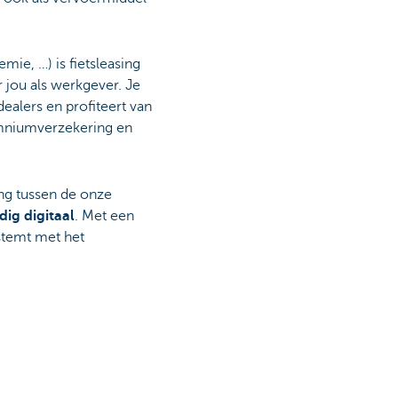
mie, …) is fietsleasing
 jou als werkgever. Je
dealers en profiteert van
omniumverzekering en
ing tussen de onze
dig digitaal
. Met een
stemt met het