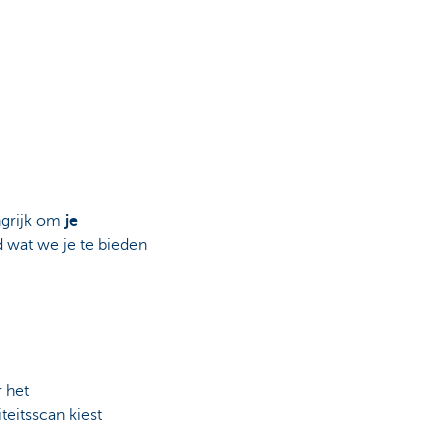
ngrijk om
je
d wat we je te bieden
r het
teitsscan kiest