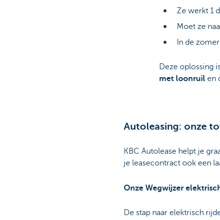
Ze werkt 1 
Moet ze naar
In de zomer 
Deze oplossing i
met loonruil
en 
Autoleasing: onze to
KBC Autolease helpt je graa
je leasecontract ook een la
Onze Wegwijzer elektrisc
De stap naar elektrisch rijd