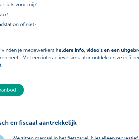
en iets voor mij?
auto?
adstation of niet?
r
vinden je medewerkers
heldere info, video’s en een uitgeb
aken heeft. Met een interactieve simulator ontdekken ze in 5 
t.
 aanbod
sch en fiscaal aantrekkelijk
We zitten massaal in het fietszadel. Niet alleen recreatie