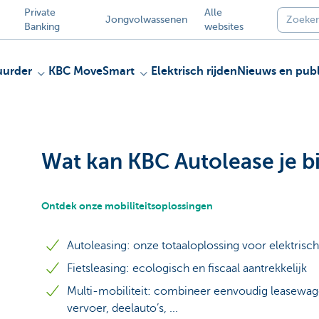
Private
Alle
Jongvolwassenen
Banking
websites
uurder
KBC MoveSmart
Elektrisch rijden
Nieuws en publ
Wat kan KBC Autolease je b
Ontdek onze mobiliteitsoplossingen
Autoleasing: onze totaaloplossing voor elektris
Fietsleasing: ecologisch en fiscaal aantrekkelijk
Multi-mobiliteit: combineer eenvoudig leasewage
vervoer, deelauto’s, ...