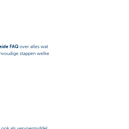
reide FAQ
over alles wat
eenvoudige stappen welke
f, ook als vervoermiddel