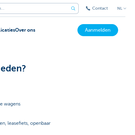
Contact
NL
icaties
Over ons
Aanmelden
ieden?
che wagens
n, leasefiets, openbaar