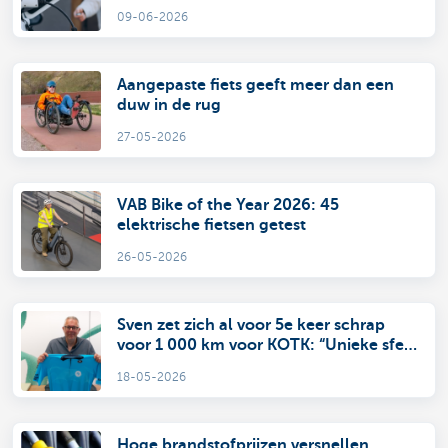
09-06-2026
Aangepaste fiets geeft meer dan een
duw in de rug
27-05-2026
VAB Bike of the Year 2026: 45
elektrische fietsen getest
26-05-2026
Sven zet zich al voor 5e keer schrap
voor 1 000 km voor KOTK: “Unieke sfeer
én je weet waar je dit voor doet”
18-05-2026
Hoge brandstofprijzen versnellen