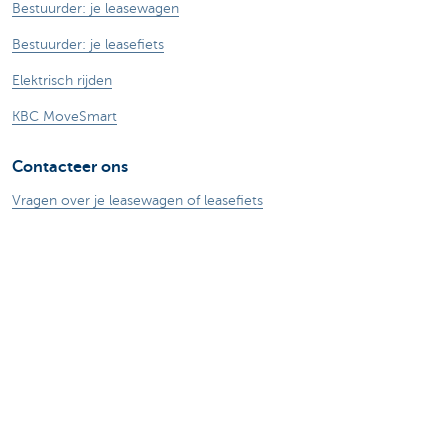
Bestuurder: je leasewagen
Bestuurder: je leasefiets
Elektrisch rijden
KBC MoveSmart
Contacteer ons
Vragen over je leasewagen of leasefiets
Contacteer ons sales team
Over ons
KBC Autolease
KBC Groep
Jobs
Duurzaamheid