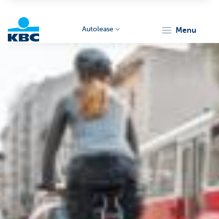
Autolease
menu
KBC
Corporate