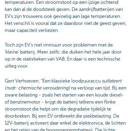
temperaturen. Een stroomstoot op een ijzige ochtend
kan dan al de doodsteek geven. De aandrijfbatterijen van
EV’s zijn trouwens ook gevoelig aan lage temperaturen.
Het verschil is vooral dat ze daardoor niet de geest geven,
maar capaciteit verliezen.
Toch zijn EV’s niet immuun voor problemen met de
‘kleine’ batterij. Meer zelfs: die duiken het hele jaar door
op in de statistieken van VAB. En daar is een technische
uitleg voor.
Gert Verhoeven: “Een klassieke loodzuuraccu
sulfateert
(nvdr: chemische veroudering)
na verloop van tijd. Bij een
zware belasting - zoals het starten van een koude diesel-
of benzinemotor - krijgt de batterij telkens een flinke
stroomstoot die helpt om die degradatie tijdelijk te
doorbreken. Bij een EV ontbreekt die piekbelasting. De
12V-batterij activeert daar enkel de elektronica, de lichten
en het relais van de hoogspanningsbatterij. Die lichte