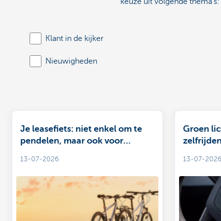
keuze uit volgende thema’s:
Klant in de kijker
Nieuwigheden
Je leasefiets: niet enkel om te
Groen li
pendelen, maar ook voor
zelfrijde
vrijheid en plezier tijdens de
nationale
13-07-2026
13-07-202
vakantie