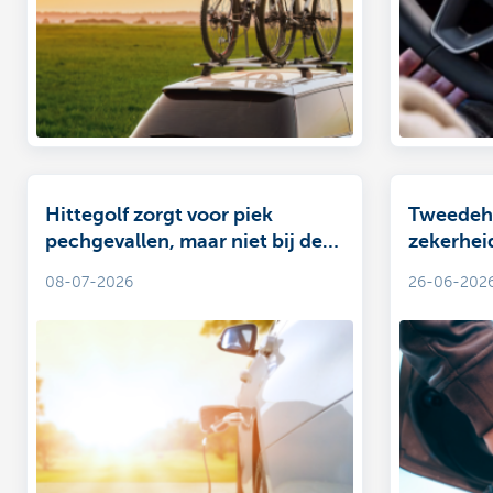
Hittegolf zorgt voor piek
Tweedeha
pechgevallen, maar niet bij de
zekerhei
EV’s
denken
08-07-2026
26-06-202