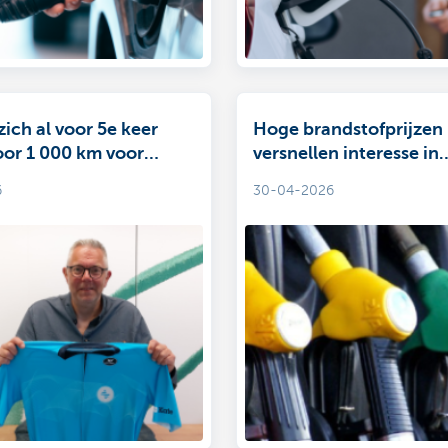
zich al voor 5e keer
Hoge brandstofprijzen
oor 1 000 km voor
versnellen interesse in
tweedehands elektrisc
6
30-04-2026
it voor doet”
mobiliteit