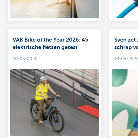
VAB Bike of the Year 2026: 45
Sven zet 
elektrische fietsen getest
schrap v
KOTK: “Unieke sfeer én je weet
26-05-2026
18-05-202
waar je d