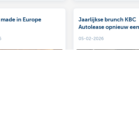
, made in Europe
Jaarlijkse brunch KBC
Autolease opnieuw een
6
05-02-2026
Toon meer