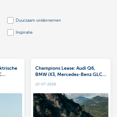
Duurzaam ondernemen
Inspiratie
ktrische
Champions Lease: Audi Q6,
C
BMW iX3, Mercedes-Benz GLC
geloze
en Volvo EX60
10-07-2026