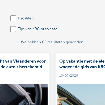
Fiscaliteit
Tips van KBC Autolease
We hebben 62 resultaten gevonden.
cht van Vlaanderen voor
Op vakantie met de ele
nde auto’s hertekent de
wagen: de gids van KB
 mobiliteit
Autolease voor een zor
6
10-07-2026
reis