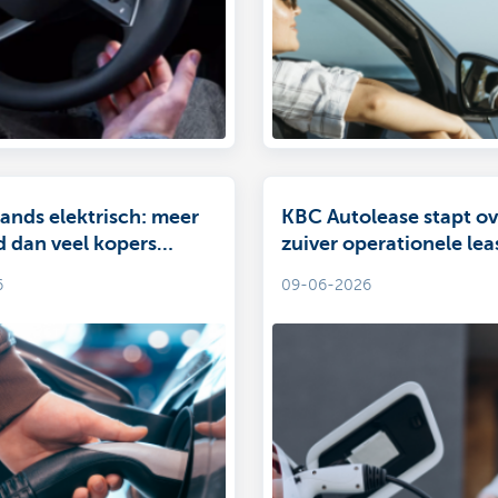
nds elektrisch: meer
KBC Autolease stapt ov
d dan veel kopers
zuiver operationele lea
laadpalen
6
09-06-2026