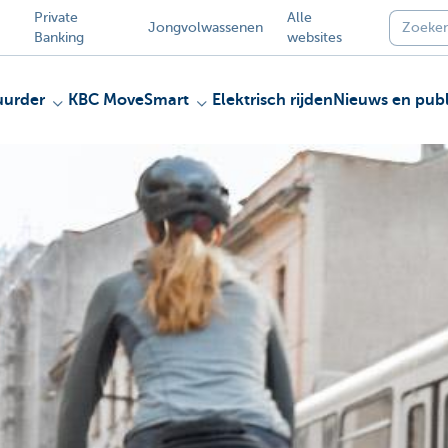
Private
Alle
Jongvolwassenen
Banking
websites
uurder
KBC MoveSmart
Elektrisch rijden
Nieuws en publ