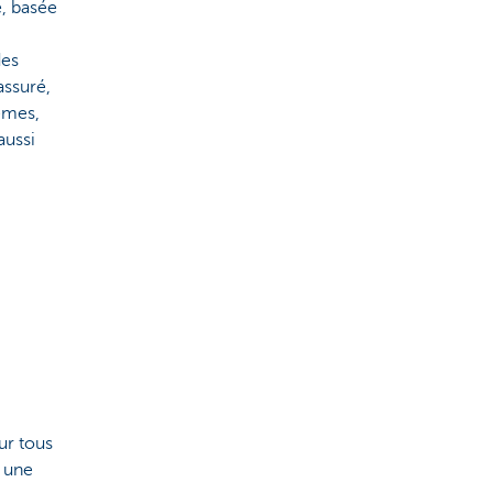
, basée
des
assuré,
êmes,
aussi
ur tous
t une