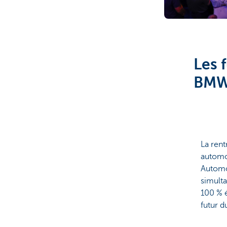
Corporate
Les 
BMW 
La rent
automob
Automob
simult
100 % é
futur du