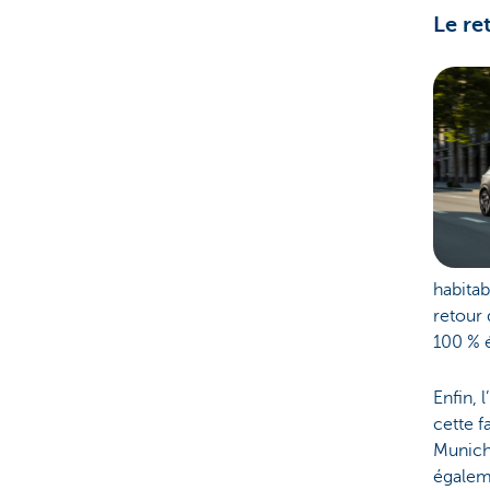
Le re
habitab
retour 
100 % é
Enfin, 
cette f
Munich 
égaleme