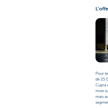
L’off
Pour le
de 25.0
Cupra a
mise su
mais a
segment