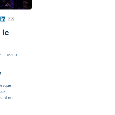
 le
5 – 09:00
s
presque
eux
t-il du