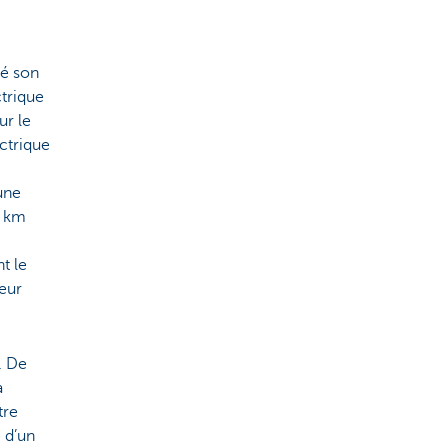
té son
trique
ur le
ectrique
une
0 km
t le
teur
. De
à
tre
 d’un