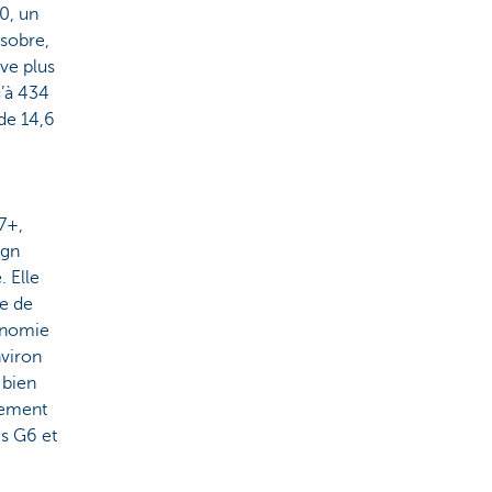
0, un
sobre,
ve plus
’à 434
de 14,6
a
7+,
ign
. Elle
e de
onomie
nviron
 bien
lement
s G6 et