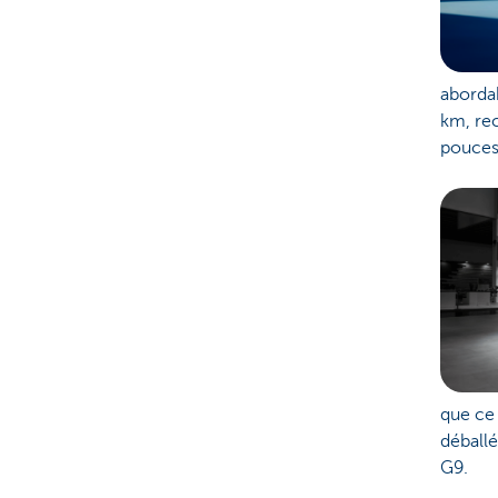
aborda
km, rec
pouces
que ce
déball
G9.