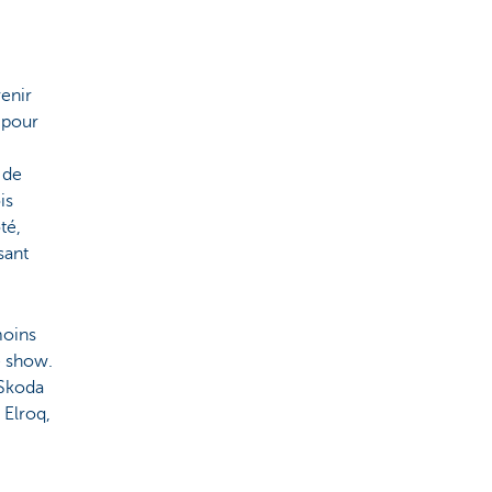
venir
 pour
 de
is
té,
sant
moins
e show.
 Skoda
 Elroq,