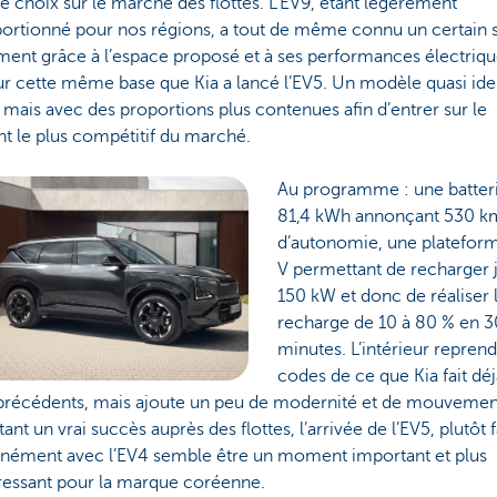
e choix sur le marché des flottes. L’EV9, étant légèrement
portionné pour nos régions, a tout de même connu un certain 
ent grâce à l’espace proposé et à ses performances électriqu
ur cette même base que Kia a lancé l’EV5. Un modèle quasi ide
, mais avec des proportions plus contenues afin d’entrer sur le
t le plus compétitif du marché.
Au programme : une batter
81,4 kWh annonçant 530 k
d’autonomie, une platefor
V permettant de recharger 
150 kW et donc de réaliser 
recharge de 10 à 80 % en 3
minutes. L’intérieur reprend
codes de ce que Kia fait dé
 précédents, mais ajoute un peu de modernité et de mouvemen
tant un vrai succès auprès des flottes, l’arrivée de l’EV5, plutôt f
anément avec l’EV4 semble être un moment important et plus
éressant pour la marque coréenne.