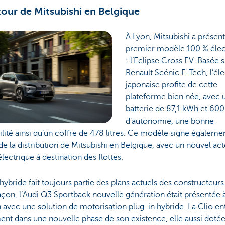
tour de Mitsubishi en Belgique
À Lyon, Mitsubishi a présen
premier modèle 100 % élec
: l’Eclipse Cross EV. Basée s
Renault Scénic E-Tech, l’él
japonaise profite de cette
plateforme bien née, avec 
batterie de 87,1 kWh et 60
d’autonomie, une bonne
ilité ainsi qu’un coffre de 478 litres. Ce modèle signe égalemen
de la distribution de Mitsubishi en Belgique, avec un nouvel ac
lectrique à destination des flottes.
l’hybride fait toujours partie des plans actuels des constructeurs
açon, l’Audi Q3 Sportback nouvelle génération était présentée 
avec une solution de motorisation plug-in hybride. La Clio en
nt dans une nouvelle phase de son existence, elle aussi dotée