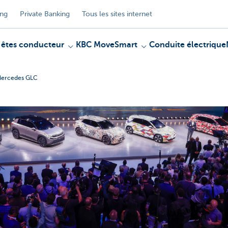
ing
Private Banking
Tous les sites internet
 êtes conducteur
KBC MoveSmart
Conduite électrique
e Mercedes GLC