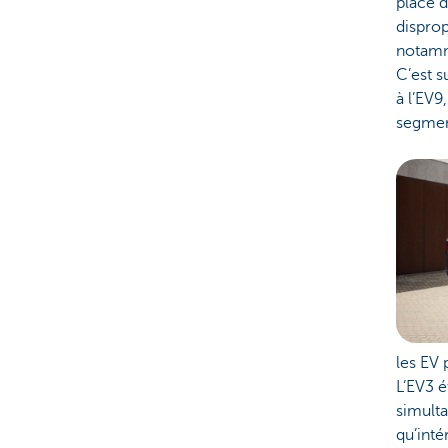
place d
dispro
notamm
C’est s
à l’EV9
segmen
les EV
L’EV3 é
simult
qu’int