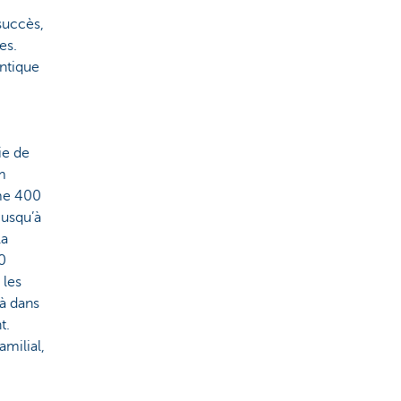
succès,
es.
ntique
ie de
m
me 400
jusqu’à
la
0
 les
jà dans
t.
amilial,