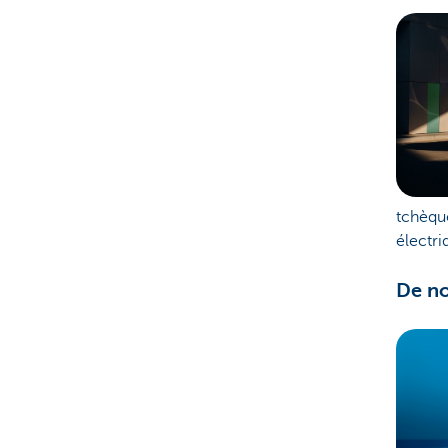
tchèque
électri
De no