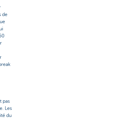
r
s de
que
ui
650
r
r
break
t pas
e. Les
ité du