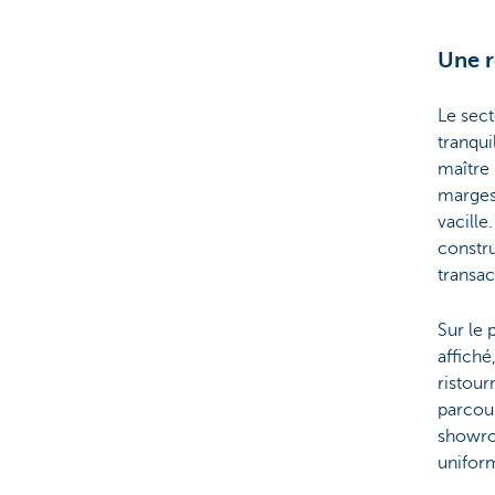
Une r
Le sect
tranqui
maître 
marges,
vacille
constru
transac
Sur le 
affiché
ristour
parcour
showro
uniform