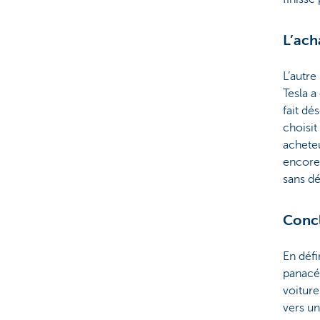
L’ach
L’autre
Tesla a
fait dé
choisit
acheteu
encore 
sans d
Concl
En défi
panacée
voiture
vers un