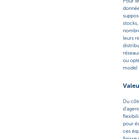
Pour le
donnée
suppose
stocks
nombre
leurs r
distrib
réseaux
ou opt
model —
Valeu
Du côté
d’agenc
flexibi
pour éc
ces équ
finisse