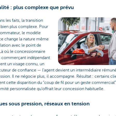
alité : plus complexe que prévu
s les faits, la transition
e bien plus complexe. Pour
sommateur, le modèle
ce change la nature même
elation avec le point de
Là où le concessionnaire
un commerçant indépendant
ent un visage connu, un
cuteur de confiance — l’agent devient un intermédiaire rémuné
ion. Il ne négocie plus, il accompagne. Résultat : certains cli
ent cette disparition du “coup de fil pour un geste commercial
imité personnalisée qu’offrait leur concession habituelle.
es sous pression, réseaux en tension