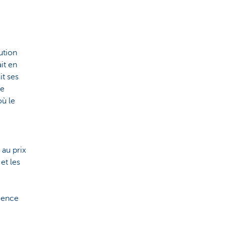
ution
it en
it ses
ue
où le
 au prix
et les
ience