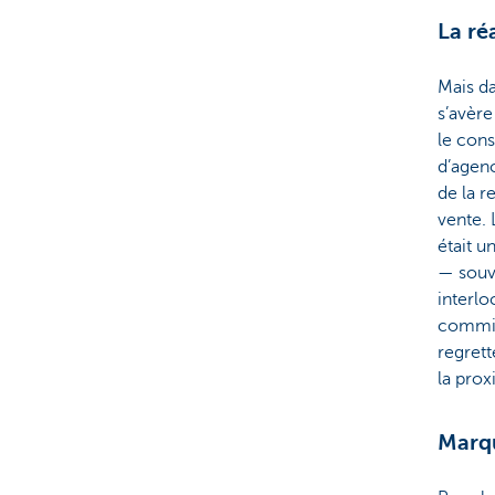
La ré
Mais dan
s’avèr
le con
d’agen
de la r
vente. 
était 
— souv
interlo
commiss
regrett
la prox
Marqu