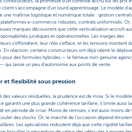
s constructeurs, la promesse d’un contrôle accru sur les prix et
 client s’accompagne d’un lourd apprentissage. Le modèle d’
 une maîtrise logistique et numérique totale : gestion central
, plateformes e-commerce robustes, contrats uniformisés. Or,
uses marques découvrent que cette verticalisation accroît aus
esponsabilités juridiques et opérationnelles. Les marges des
uteurs s’effondrent, leur rôle s’efface, et les tensions montent d
. En réaction, certains constructeurs ont déjà ralenti le déplo
é pour des formules hybrides — le fameux non-genuine agenc
 qui laisse un peu d’autonomie aux points de vente.
r et flexibilité sous pression
 des valeurs résiduelles, la prudence est de mise. Si le modèle
e garantit une plus grande cohérence tarifaire, il limite aussi la
lité en période de crise. Moins de remises, c’est aussi moins de 
ouler des stocks. Or, le marché de l’occasion dépend étroite
ilibres. Les spécialistes redoutent déjà que cette rigidité tarifai
 par brouiller la perception de valeur des véhicules à moyen te