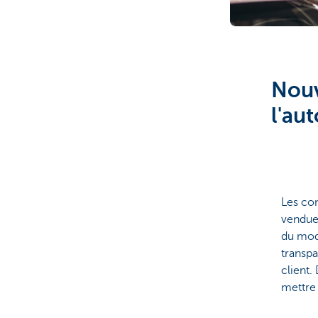
Corporate
Nouv
l'au
Les con
vendues
du mod
transpa
client.
mettre 