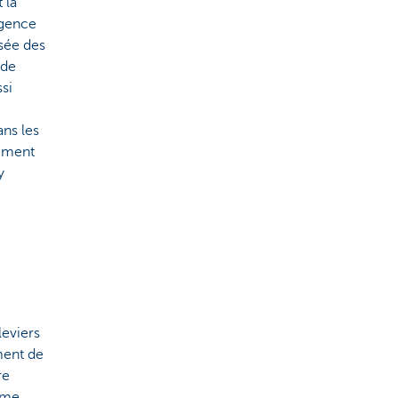
 la
agence
isée des
 de
si
ans les
iement
y
leviers
ment de
re
rme.