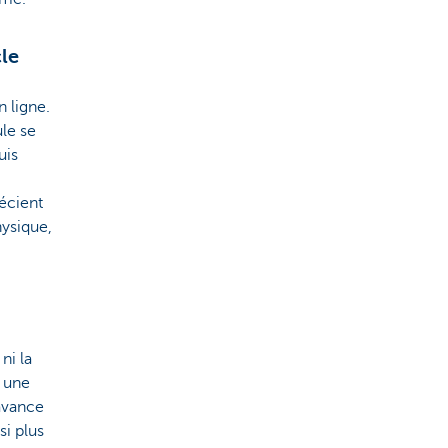
cle
n ligne.
ule se
uis
récient
hysique,
ni la
r une
 avance
si plus