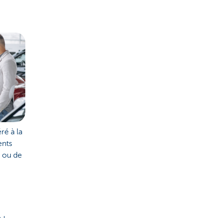
ré à la
ents
” ou de