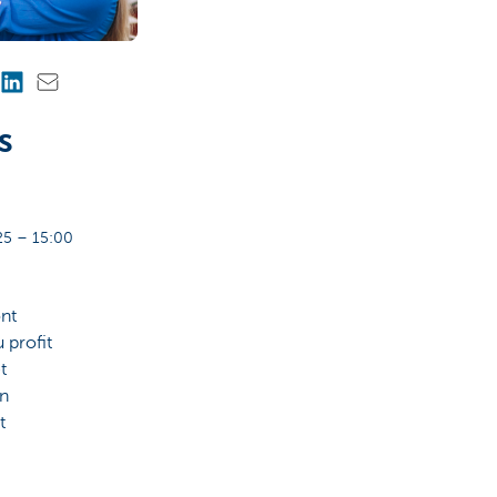
s
25 – 15:00
ont
 profit
t
on
t