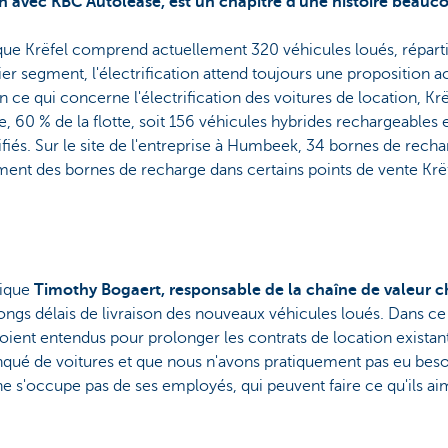
on avec KBC Autolease, est un chapitre d'une histoire beauco
rique Krëfel comprend actuellement 320 véhicules loués, répart
er segment, l'électrification attend toujours une proposition 
ce qui concerne l'électrification des voitures de location, Krëf
née, 60 % de la flotte, soit 156 véhicules hybrides rechargeables 
ifiés. Sur le site de l'entreprise à Humbeek, 34 bornes de recha
ent des bornes de recharge dans certains points de vente Krëf
lique
Timothy Bogaert, responsable de la chaîne de valeur ch
ongs délais de livraison des nouveaux véhicules loués. Dans ce 
oient entendus pour prolonger les contrats de location existant
qué de voitures et que nous n'avons pratiquement pas eu besoin
ne s'occupe pas de ses employés, qui peuvent faire ce qu'ils aim