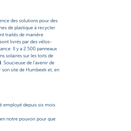
ence des solutions pour des
s de plastique à recycler
nt traités de manière
ont livrés par des vélos-
tance. Il y a 2 500 panneaux
s solaires sur les toits de
l
. Soucieuse de l'avenir de
ur son site de Humbeek et, en
rié employé depuis six mois
 en notre pouvoir pour que
ombreux. Pensez à leur santé