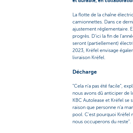
et durable, en collaborati
La flotte de la chaîne élect
camionnettes. Dans ce derni
ajustement réglementaire. En 
progrès. D'ici la fin de l'an
seront (partiellement) électr
2023, Krëfel envisage égalem
livraison Krëfel.
Décharge
"Cela n'a pas été facile", exp
nous avons dû anticiper de l
KBC Autolease et Krëfel se s
raison que personne n'a man
pool. C'est pourquoi Krëfel 
nous occuperons du reste".