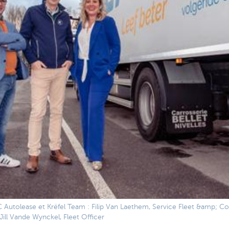
C Autolease et Krëfel Team : Filip Van Laethem, Service Fleet &amp; 
Jill Vande Wynckel, Fleet Officer