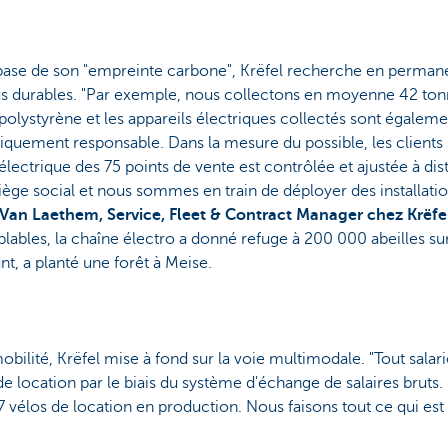
la base de son "empreinte carbone", Krëfel recherche en perman
 durables. "Par exemple, nous collectons en moyenne 42 tonne
polystyrène et les appareils électriques collectés sont égaleme
ement responsable. Dans la mesure du possible, les clients s
ectrique des 75 points de vente est contrôlée et ajustée à dis
 siège social et nous sommes en train de déployer des installation
p Van Laethem, Service, Fleet & Contract Manager chez Krëfe
lables, la chaîne électro a donné refuge à 200 000 abeilles s
t, a planté une forêt à Meise.
obilité, Krëfel mise à fond sur la voie multimodale. "Tout sala
de location par le biais du système d'échange de salaires bruts.
 vélos de location en production. Nous faisons tout ce qui est
le de nos employés prennent le vélo, car les avantages sont n