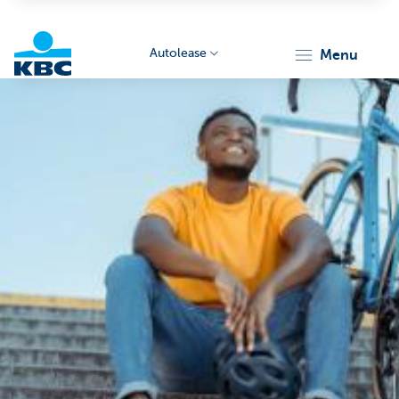
Autolease
menu
KBC
Corporate