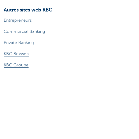
Autres sites web KBC
Entrepreneurs
Commercial Banking
Private Banking
KBC Brussels
KBC Groupe
Tous les sites web
Attention, emprunter de l'argent coûte aussi
de l'argent.
Informations juridiques
Vie privée