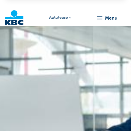
Autolease
menu
KBC
Corporate