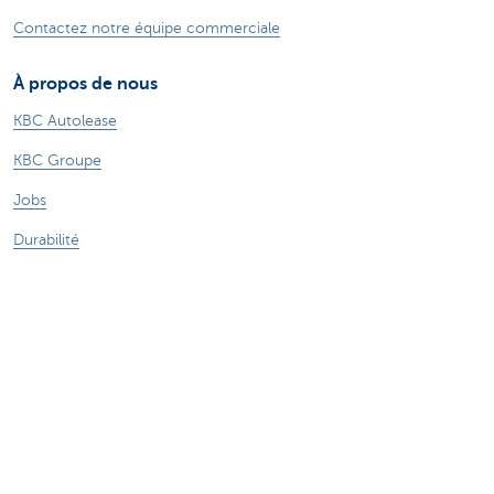
Contactez notre équipe commerciale
À propos de nous
KBC Autolease
KBC Groupe
Jobs
Durabilité
Autres sites web KBC
Entrepreneurs
Commercial Banking
Private Banking
KBC Brussels
KBC Groupe