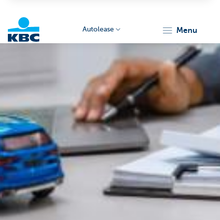
Autolease
menu
KBC
Corporate