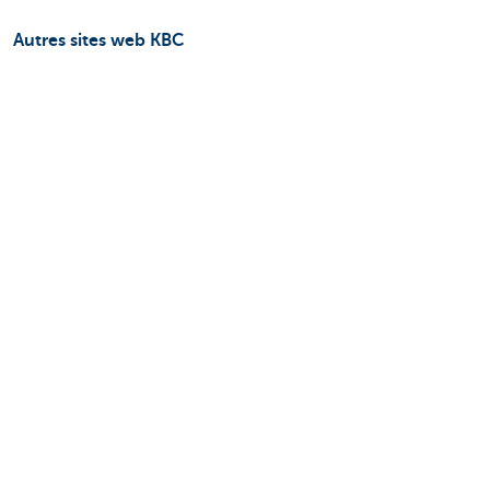
Autres sites web KBC
Entrepreneurs
Commercial Banking
Private Banking
KBC Brussels
KBC Groupe
Tous les sites web
Attention, emprunter de l'argent coûte aussi
de l'argent.
Informations juridiques
Vie privée