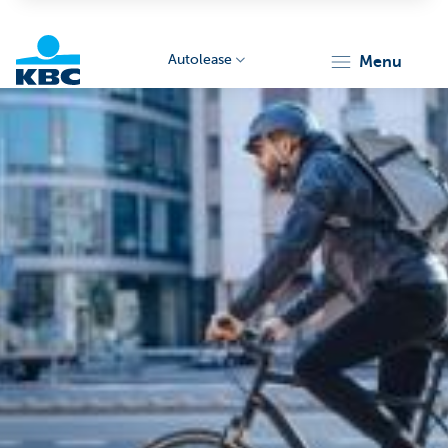
Autolease
menu
KBC
Corporate